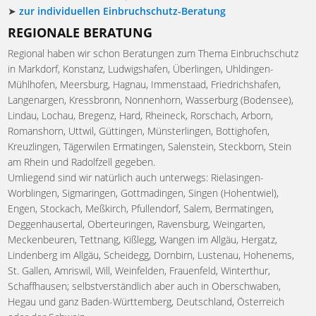
➤
zur individuellen Einbruchschutz-Beratung
REGIONALE BERATUNG
Regional haben wir schon Beratungen zum Thema Einbruchschutz
in Markdorf, Konstanz, Ludwigshafen, Überlingen, Uhldingen-
Mühlhofen, Meersburg, Hagnau, Immenstaad, Friedrichshafen,
Langenargen, Kressbronn, Nonnenhorn, Wasserburg (Bodensee),
Lindau, Lochau, Bregenz, Hard, Rheineck, Rorschach, Arborn,
Romanshorn, Uttwil, Güttingen, Münsterlingen, Bottighofen,
Kreuzlingen, Tägerwilen Ermatingen, Salenstein, Steckborn, Stein
am Rhein und Radolfzell gegeben.
Umliegend sind wir natürlich auch unterwegs: Rielasingen-
Worblingen, Sigmaringen, Gottmadingen, Singen (Hohentwiel),
Engen, Stockach, Meßkirch, Pfullendorf, Salem, Bermatingen,
Deggenhausertal, Oberteuringen, Ravensburg, Weingarten,
Meckenbeuren, Tettnang, Kißlegg, Wangen im Allgäu, Hergatz,
Lindenberg im Allgäu, Scheidegg, Dornbirn, Lustenau, Hohenems,
St. Gallen, Amriswil, Will, Weinfelden, Frauenfeld, Winterthur,
Schaffhausen; selbstverständlich aber auch in Oberschwaben,
Hegau und ganz Baden-Württemberg, Deutschland, Österreich