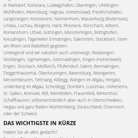
in Markdorf, Konstanz, Ludwigshafen, Überlingen, Uhldingen-
Mühlhofen, Meersburg, Hagnau, Immenstaad, Friedrichshafen,
Langenargen, Kressbronn, Nonnenhorn, Wasserburg (Bodensee),
Lindau, Lochau, Bregenz, Hard, Rheineck, Rorschach, Arborn,
Romanshorn, Uttwil, Güttingen, Münsterlingen, Bottighofen,
Kreuzlingen, Tägerwilen Ermatingen, Salenstein, Steckborn, Stein
am Rhein und Radolfzell gegeben.
Umliegend sind wir natürlich auch unterwegs: Rielasingen-
Worblingen, Sigmaringen, Gottmadingen, Singen (Hohentwiel),
Engen, Stockach, Meßkirch, Pfullendorf, Salem, Bermatingen,
Deggenhausertal, Oberteuringen, Ravensburg, Weingarten,
Meckenbeuren, Tettnang, Kißlegg, Wangen im Allgäu, Hergatz,
Lindenberg im Allgäu, Scheidegg, Dornbirn, Lustenau, Hohenems,
St. Gallen, Amriswil, Will, Weinfelden, Frauenfeld, Winterthur,
Schaffhausen; selbstverständlich aber auch in Oberschwaben,
Hegau und ganz Baden-Württemberg, Deutschland, Österreich
oder der Schweiz.
DAS WICHTIGSTE IN KÜRZE
Haben Sie an alles gedacht?