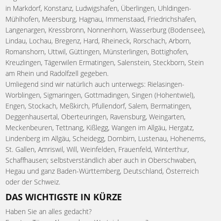
in Markdorf, Konstanz, Ludwigshafen, Überlingen, Uhldingen-
Mühlhofen, Meersburg, Hagnau, Immenstaad, Friedrichshafen,
Langenargen, Kressbronn, Nonnenhorn, Wasserburg (Bodensee),
Lindau, Lochau, Bregenz, Hard, Rheineck, Rorschach, Arborn,
Romanshorn, Uttwil, Güttingen, Münsterlingen, Bottighofen,
Kreuzlingen, Tägerwilen Ermatingen, Salenstein, Steckborn, Stein
am Rhein und Radolfzell gegeben.
Umliegend sind wir natürlich auch unterwegs: Rielasingen-
Worblingen, Sigmaringen, Gottmadingen, Singen (Hohentwiel),
Engen, Stockach, Meßkirch, Pfullendorf, Salem, Bermatingen,
Deggenhausertal, Oberteuringen, Ravensburg, Weingarten,
Meckenbeuren, Tettnang, Kißlegg, Wangen im Allgäu, Hergatz,
Lindenberg im Allgäu, Scheidegg, Dornbirn, Lustenau, Hohenems,
St. Gallen, Amriswil, Will, Weinfelden, Frauenfeld, Winterthur,
Schaffhausen; selbstverständlich aber auch in Oberschwaben,
Hegau und ganz Baden-Württemberg, Deutschland, Österreich
oder der Schweiz.
DAS WICHTIGSTE IN KÜRZE
Haben Sie an alles gedacht?