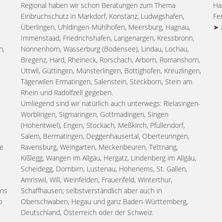
Regional haben wir schon Beratungen zum Thema
Ha
Einbruchschutz in Markdorf, Konstanz, Ludwigshafen,
Fe
Überlingen, Uhldingen-Mühlhofen, Meersburg, Hagnau,
➤
Immenstaad, Friedrichshafen, Langenargen, Kressbronn,
n,
Nonnenhorn, Wasserburg (Bodensee), Lindau, Lochau,
Bregenz, Hard, Rheineck, Rorschach, Arborn, Romanshorn,
Uttwil, Güttingen, Münsterlingen, Bottighofen, Kreuzlingen,
Tägerwilen Ermatingen, Salenstein, Steckborn, Stein am
Rhein und Radolfzell gegeben.
Umliegend sind wir natürlich auch unterwegs: Rielasingen-
Worblingen, Sigmaringen, Gottmadingen, Singen
(Hohentwiel), Engen, Stockach, Meßkirch, Pfullendorf,
Salem, Bermatingen, Deggenhausertal, Oberteuringen,
de
Ravensburg, Weingarten, Meckenbeuren, Tettnang,
Kißlegg, Wangen im Allgäu, Hergatz, Lindenberg im Allgäu,
Scheidegg, Dornbirn, Lustenau, Hohenems, St. Gallen,
Amriswil, Will, Weinfelden, Frauenfeld, Winterthur,
ens
Schaffhausen; selbstverständlich aber auch in
b
Oberschwaben, Hegau und ganz Baden-Württemberg,
Deutschland, Österreich oder der Schweiz.