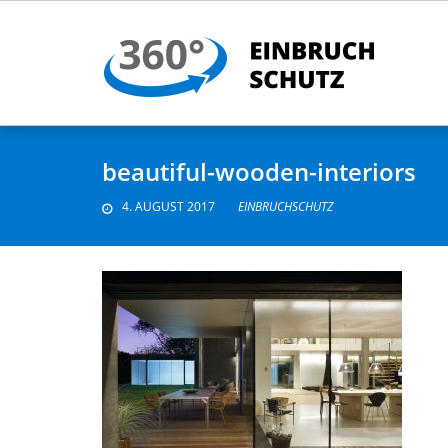
beautiful-wooden-interiors
4. AUGUST 2017
EINBRUCHSCHUTZ