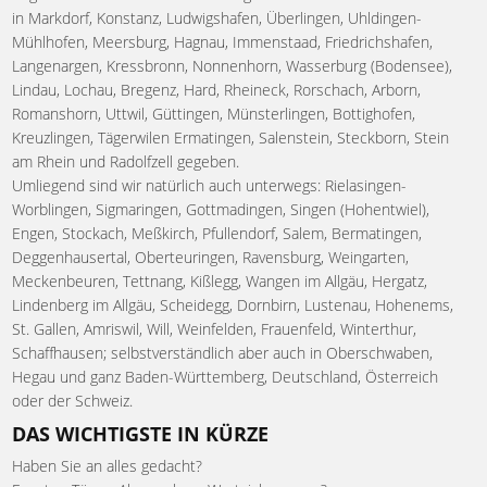
in Markdorf, Konstanz, Ludwigshafen, Überlingen, Uhldingen-
Mühlhofen, Meersburg, Hagnau, Immenstaad, Friedrichshafen,
Langenargen, Kressbronn, Nonnenhorn, Wasserburg (Bodensee),
Lindau, Lochau, Bregenz, Hard, Rheineck, Rorschach, Arborn,
Romanshorn, Uttwil, Güttingen, Münsterlingen, Bottighofen,
Kreuzlingen, Tägerwilen Ermatingen, Salenstein, Steckborn, Stein
am Rhein und Radolfzell gegeben.
Umliegend sind wir natürlich auch unterwegs: Rielasingen-
Worblingen, Sigmaringen, Gottmadingen, Singen (Hohentwiel),
Engen, Stockach, Meßkirch, Pfullendorf, Salem, Bermatingen,
Deggenhausertal, Oberteuringen, Ravensburg, Weingarten,
Meckenbeuren, Tettnang, Kißlegg, Wangen im Allgäu, Hergatz,
Lindenberg im Allgäu, Scheidegg, Dornbirn, Lustenau, Hohenems,
St. Gallen, Amriswil, Will, Weinfelden, Frauenfeld, Winterthur,
Schaffhausen; selbstverständlich aber auch in Oberschwaben,
Hegau und ganz Baden-Württemberg, Deutschland, Österreich
oder der Schweiz.
DAS WICHTIGSTE IN KÜRZE
Haben Sie an alles gedacht?